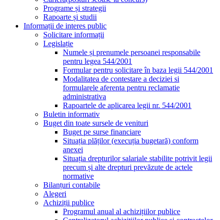
Programe și strategii
Rapoarte și studii
Informații de interes public
Solicitare informații
Legislație
Numele și prenumele persoanei responsabile
pentru legea 544/2001
Formular pentru solicitare în baza legii 544/2001
Modalitatea de contestare a deciziei si
formularele aferenta pentru reclamatie
administrativa
Rapoartele de aplicarea legii nr. 544/2001
Buletin informativ
Buget din toate sursele de venituri
Buget pe surse financiare
Situația plăților (execuția bugetară) conform
anexei
Situația drepturilor salariale stabilite potrivit legii
precum și alte drepturi prevăzute de actele
normative
Bilanțuri contabile
Alegeri
Achiziții publice
Programul anual al achizițiilor publice